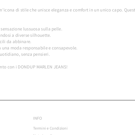
na di stile che unisce eleganza e comfort in un unico capo. Questi 
 sensazione lussuosa sulla pelle.
andosi a diverse silhouette.
acili da abbinare.
o a una moda responsabile e consapevole.
quotidiano, senza pensieri.
amento con i DONDUP MARLEN JEANS!
INFO
Termini e Condizioni