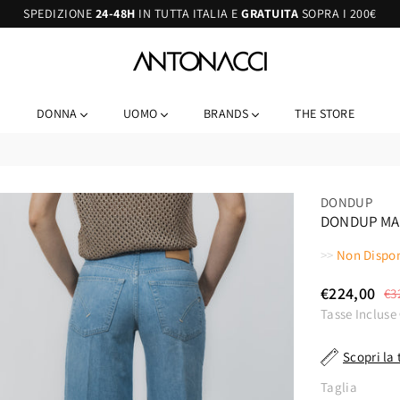
SPEDIZIONE
24-48H
IN TUTTA ITALIA E
GRATUITA
SOPRA I 200€
ANTONACCI
DONNA
UOMO
BRANDS
THE STORE
DONDUP
DONDUP MAR
>>
Non Dispon
€224,00
€3
Costo
Tasse Incluse
Scopri la 
Taglia