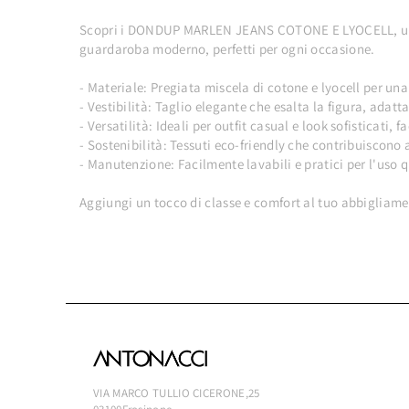
Scopri i DONDUP MARLEN JEANS COTONE E LYOCELL, un'ico
guardaroba moderno, perfetti per ogni occasione.
- Materiale: Pregiata miscela di cotone e lyocell per una
- Vestibilità: Taglio elegante che esalta la figura, adatt
- Versatilità: Ideali per outfit casual e look sofisticati, f
- Sostenibilità: Tessuti eco-friendly che contribuiscon
- Manutenzione: Facilmente lavabili e pratici per l'uso 
Aggiungi un tocco di classe e comfort al tuo abbigli
VIA MARCO TULLIO CICERONE,25