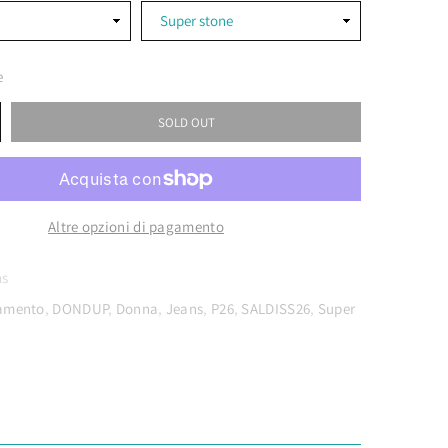
e
SOLD OUT
Altre opzioni di pagamento
ns
iamento
,
DONDUP
,
Donna
,
Jeans
,
P26
,
SALDISS26
,
Super