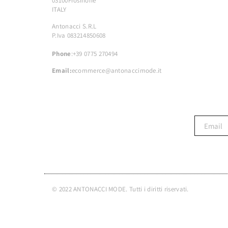
03100Frosinone
ITALY
Antonacci S.R.L
P.Iva 083214850608
Phone
:+39 0775 270494
Email:
ecommerce@antonaccimode.it
© 2022 ANTONACCI MODE. Tutti i diritti riservati.