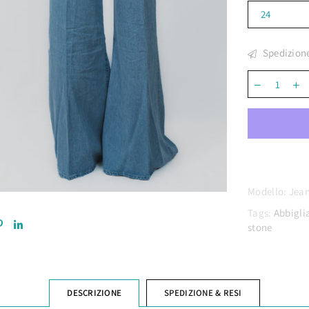
□
Spedizion
Modello:
Jea
Tags:
Abbigl
stone
DESCRIZIONE
SPEDIZIONE & RESI