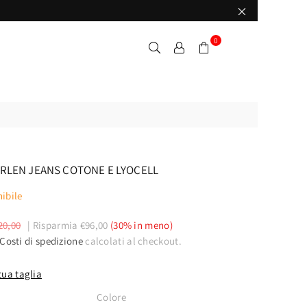
0
LEN JEANS COTONE E LYOCELL
ibile
20,00
|
Risparmia
€96,00
(
30
% in meno)
Costi di spedizione
calcolati al checkout.
tua taglia
Colore