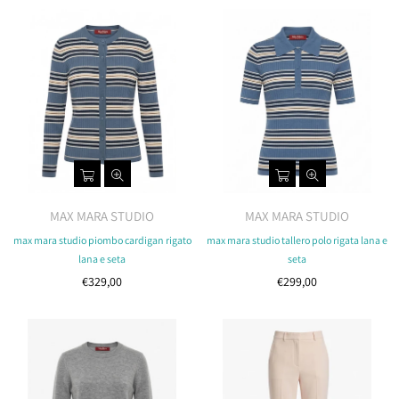
MAX MARA STUDIO
MAX MARA STUDIO
max mara studio piombo cardigan rigato
max mara studio tallero polo rigata lana e
lana e seta
seta
Costo
Costo
€329,00
€299,00