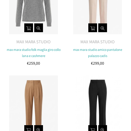
MAX MARA STUDIO
MAX MARA STUDIO
max mara studio folk maglia giro collo
max mara studio amico pantalone
lana e cashmere
palazzo cadis
Costo
Costo
€259,00
€299,00