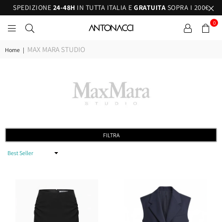
SPEDIZIONE
24-48H
IN TUTTA ITALIA E
GRATUITA
SOPRA I 200€
0
ANTONACCI
MAX MARA STUDIO
Home
|
FILTRA
Filtra
per