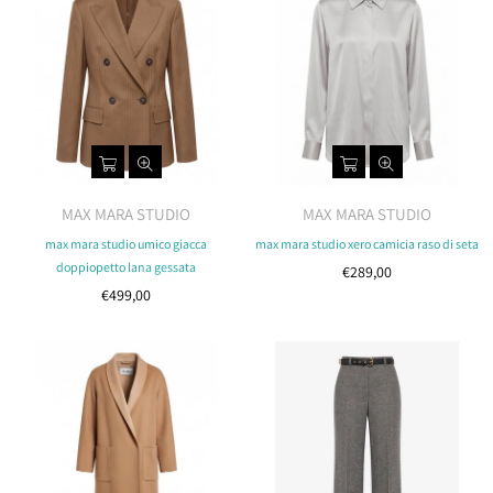
MAX MARA STUDIO
MAX MARA STUDIO
max mara studio umico giacca
max mara studio xero camicia raso di seta
doppiopetto lana gessata
Costo
€289,00
Costo
€499,00