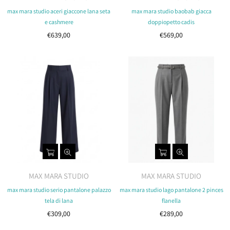
max mara studio aceri giaccone lana seta
max mara studio baobab giacca
e cashmere
doppiopetto cadis
Costo
Costo
€639,00
€569,00
MAX MARA STUDIO
MAX MARA STUDIO
max mara studio serio pantalone palazzo
max mara studio lago pantalone 2 pinces
tela di lana
flanella
Costo
Costo
€309,00
€289,00