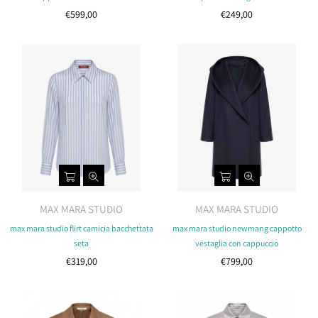
Costo
Costo
€599,00
€249,00
MAX MARA STUDIO
MAX MARA STUDIO
max mara studio flirt camicia bacchettata
max mara studio newmang cappotto
seta
vestaglia con cappuccio
Costo
Costo
€319,00
€799,00