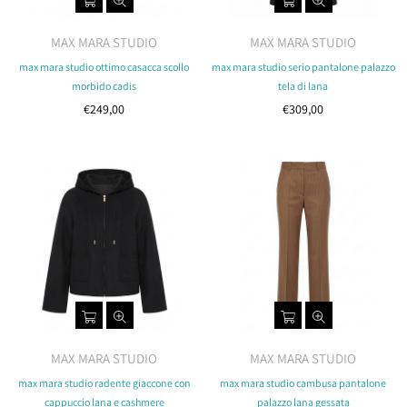
MAX MARA STUDIO
MAX MARA STUDIO
max mara studio ottimo casacca scollo
max mara studio serio pantalone palazzo
morbido cadis
tela di lana
Costo
Costo
€249,00
€309,00
MAX MARA STUDIO
MAX MARA STUDIO
max mara studio radente giaccone con
max mara studio cambusa pantalone
cappuccio lana e cashmere
palazzo lana gessata