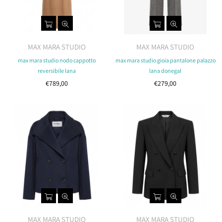
MAX MARA STUDIO
MAX MARA STUDIO
max mara studio nodo cappotto
max mara studio gioia pantalone palazzo
reversibile lana
lana donegal
Costo
Costo
€789,00
€279,00
MAX MARA STUDIO
MAX MARA STUDIO