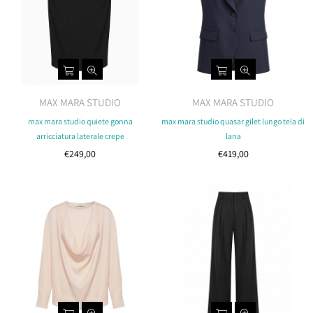
MAX MARA STUDIO
MAX MARA STUDIO
max mara studio quiete gonna
max mara studio quasar gilet lungo tela di
arricciatura laterale crepe
lana
Costo
Costo
€249,00
€419,00