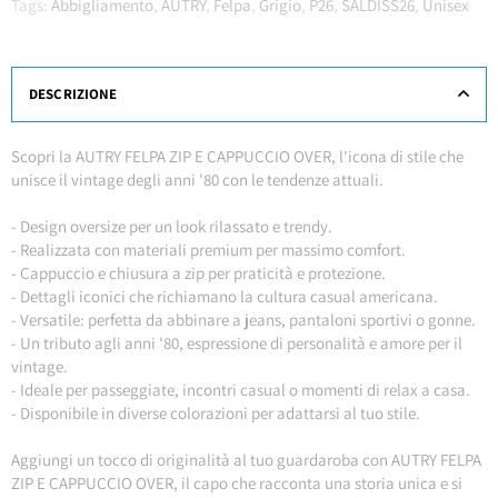
Tags:
Abbigliamento
,
AUTRY
,
Felpa
,
Grigio
,
P26
,
SALDISS26
,
Unisex
DESCRIZIONE
Scopri la AUTRY FELPA ZIP E CAPPUCCIO OVER, l'icona di stile che
unisce il vintage degli anni '80 con le tendenze attuali.
- Design oversize per un look rilassato e trendy.
- Realizzata con materiali premium per massimo comfort.
- Cappuccio e chiusura a zip per praticità e protezione.
- Dettagli iconici che richiamano la cultura casual americana.
- Versatile: perfetta da abbinare a jeans, pantaloni sportivi o gonne.
- Un tributo agli anni '80, espressione di personalità e amore per il
vintage.
- Ideale per passeggiate, incontri casual o momenti di relax a casa.
- Disponibile in diverse colorazioni per adattarsi al tuo stile.
Aggiungi un tocco di originalità al tuo guardaroba con AUTRY FELPA
ZIP E CAPPUCCIO OVER, il capo che racconta una storia unica e si