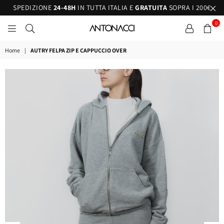
SPEDIZIONE
24-48H
IN TUTTA ITALIA E
GRATUITA
SOPRA I 200€
0
ANTONACCI
Home
|
AUTRY FELPA ZIP E CAPPUCCIO OVER