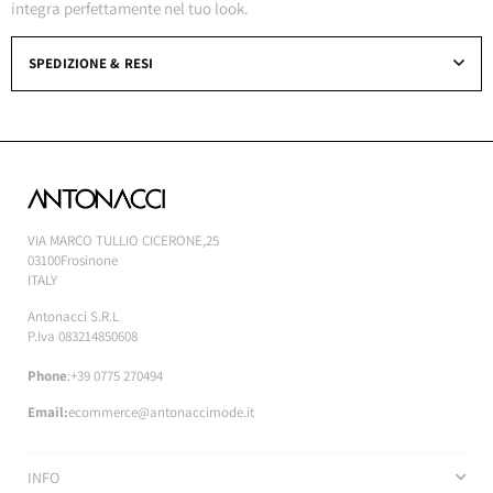
integra perfettamente nel tuo look.
SPEDIZIONE & RESI
VIA MARCO TULLIO CICERONE,25
03100Frosinone
ITALY
Antonacci S.R.L
P.Iva 083214850608
Phone
:+39 0775 270494
Email:
ecommerce@antonaccimode.it
INFO