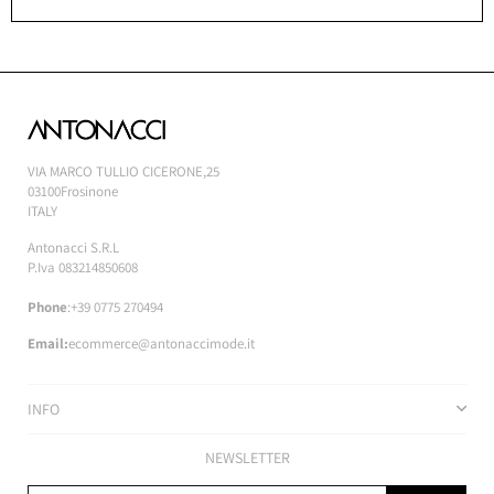
VIA MARCO TULLIO CICERONE,25
03100Frosinone
ITALY
Antonacci S.R.L
P.Iva 083214850608
Phone
:+39 0775 270494
Email:
ecommerce@antonaccimode.it
INFO
NEWSLETTER