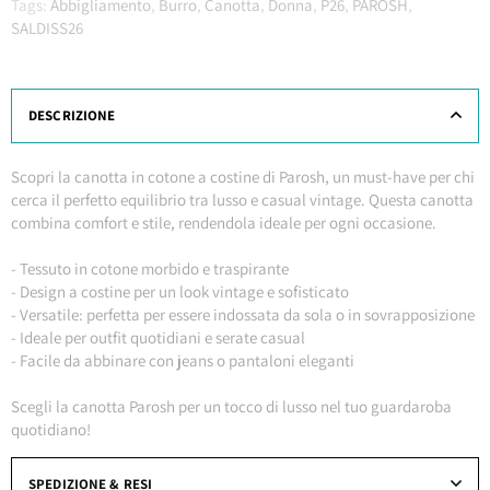
Tags:
Abbigliamento
,
Burro
,
Canotta
,
Donna
,
P26
,
PAROSH
,
SALDISS26
DESCRIZIONE
Scopri la canotta in cotone a costine di Parosh, un must-have per chi
cerca il perfetto equilibrio tra lusso e casual vintage. Questa canotta
combina comfort e stile, rendendola ideale per ogni occasione.
- Tessuto in cotone morbido e traspirante
- Design a costine per un look vintage e sofisticato
- Versatile: perfetta per essere indossata da sola o in sovrapposizione
- Ideale per outfit quotidiani e serate casual
- Facile da abbinare con jeans o pantaloni eleganti
Scegli la canotta Parosh per un tocco di lusso nel tuo guardaroba
quotidiano!
SPEDIZIONE & RESI