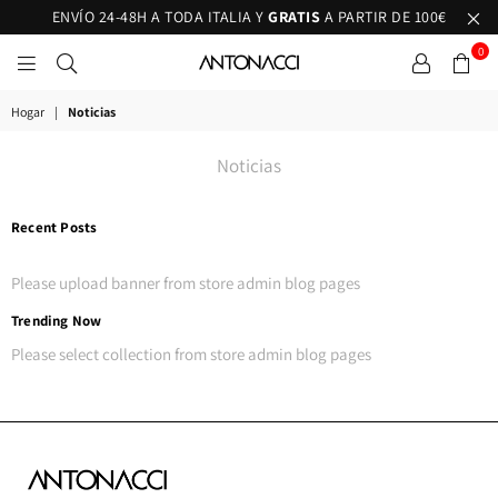
ENVÍO 24-48H A TODA ITALIA Y
GRATIS
A PARTIR DE 100€
0
ANTONACCI
Hogar
|
Noticias
Noticias
Recent Posts
Please upload banner from store admin blog pages
Trending Now
Please select collection from store admin blog pages