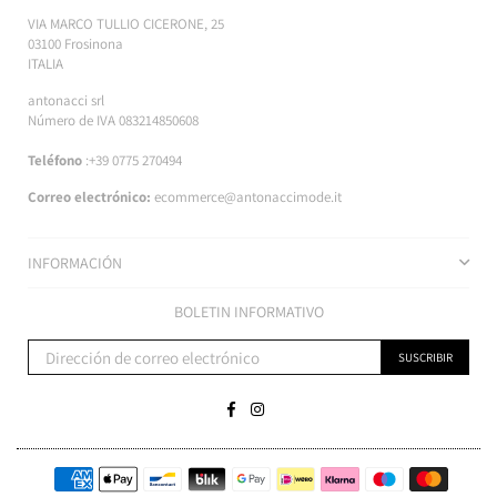
VIA MARCO TULLIO CICERONE, 25
03100 Frosinona
ITALIA
antonacci srl
Número de IVA 083214850608
Teléfono
:+39 0775 270494
Correo electrónico:
ecommerce@antonaccimode.it
INFORMACIÓN
BOLETIN INFORMATIVO
SUSCRIBIR
Facebook
Instagram