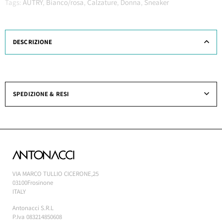
Tags:
AUTRY
,
Bianco/rosa
,
Calzature
,
Donna
,
Sneaker
DESCRIZIONE
SPEDIZIONE & RESI
VIA MARCO TULLIO CICERONE,25
03100Frosinone
ITALY
Antonacci S.R.L
P.Iva 083214850608