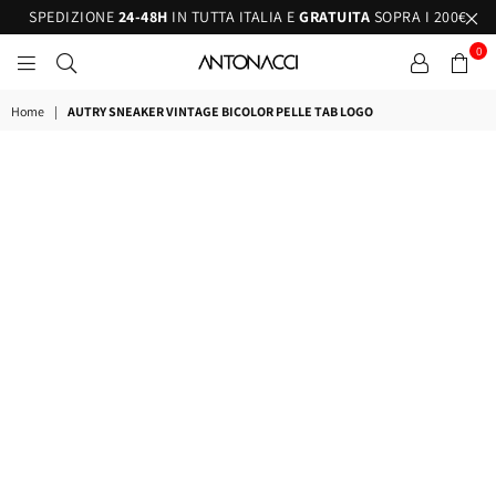
SPEDIZIONE
24-48H
IN TUTTA ITALIA E
GRATUITA
SOPRA I 200€
0
ANTONACCI
Home
|
AUTRY SNEAKER VINTAGE BICOLOR PELLE TAB LOGO